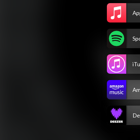
Ap
Spo
iT
Am
De