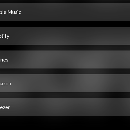
ple Music
tify
unes
azon
ezer