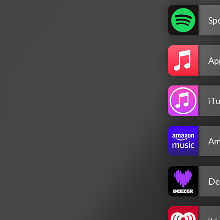
Spo
Ap
iT
Am
De