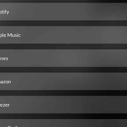
tify
ple Music
unes
azon
ezer