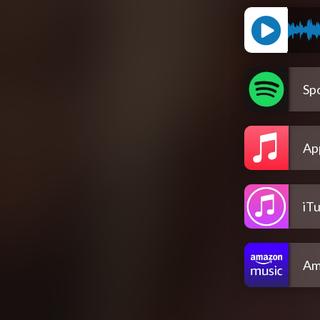
Spo
Ap
iT
Am