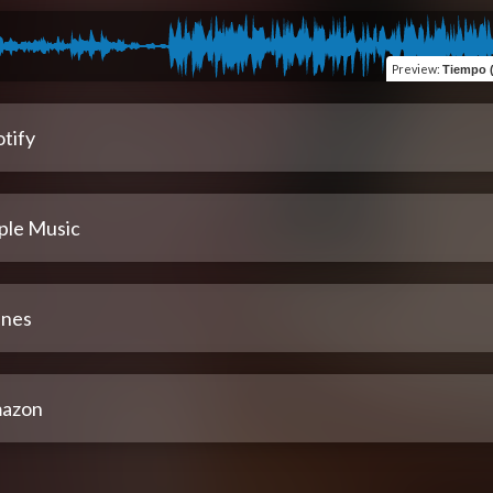
Preview
:
Tiempo (
tify
ple Music
unes
azon