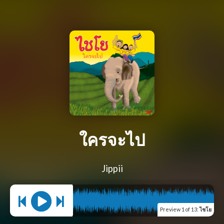
ใครจะไป
Jippii
Preview
1 of 13
:
ไชโย