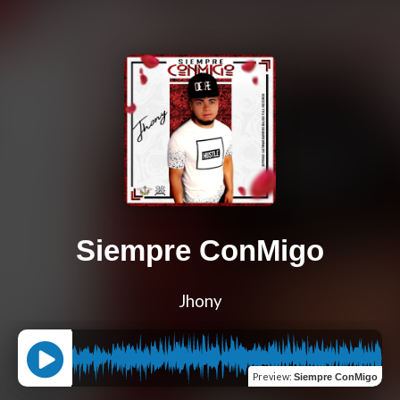
Siempre ConMigo
Jhony
Preview
:
Siempre ConMigo