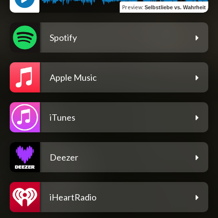
Preview
:
Selbstliebe vs. Wahrheit
Spotify
Apple Music
iTunes
Deezer
iHeartRadio