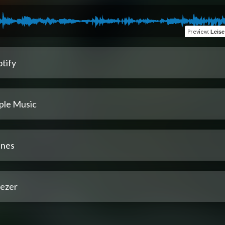
Preview
:
Leise
tify
ple Music
unes
ezer