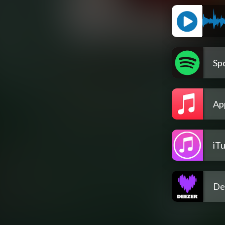
Spo
Ap
iT
De