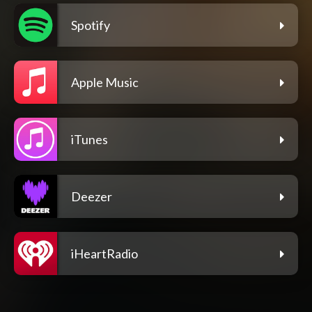
Spotify
Apple Music
iTunes
Deezer
iHeartRadio