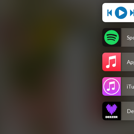
Spo
Ap
iT
De