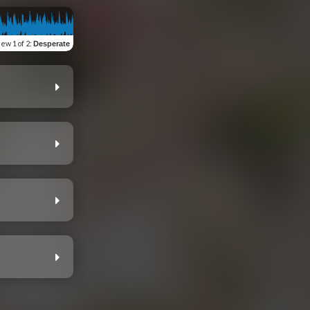
iew
1 of 2
:
Desperate