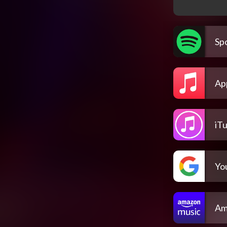
Spo
Ap
iT
Yo
Am