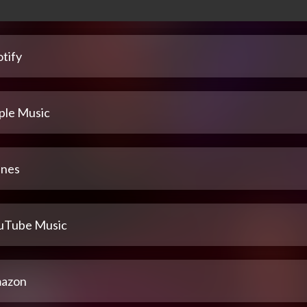
tify
ple Music
unes
uTube Music
azon