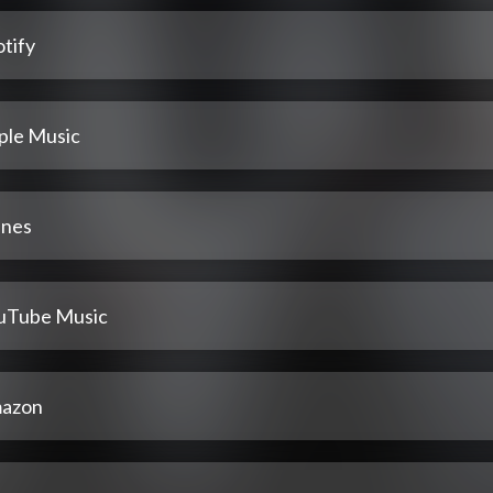
tify
ple Music
unes
uTube Music
azon