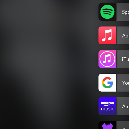
Spo
Ap
iT
Yo
Am