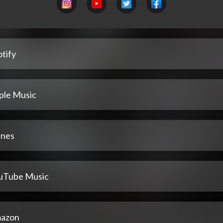
tify
ple Music
unes
uTube Music
azon