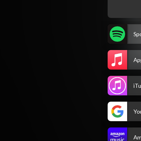
Spo
Ap
iT
Yo
Am