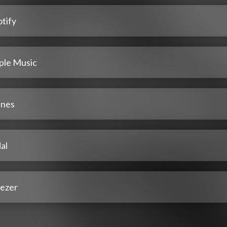
tify
ple Music
unes
al
ezer