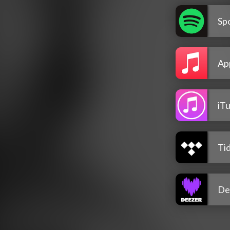
Spo
Ap
iT
Tid
De