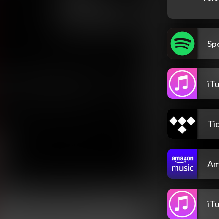
Spo
iT
Tid
Am
iT