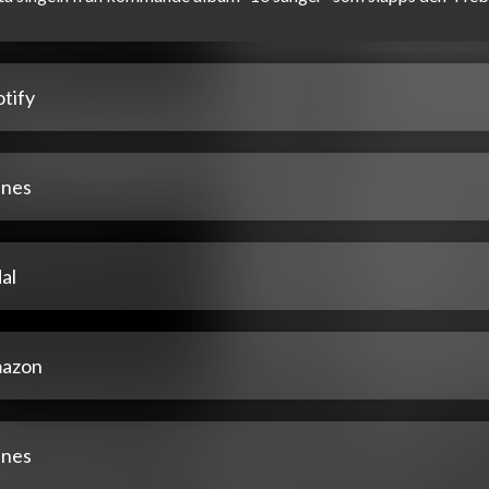
tify
unes
al
azon
unes