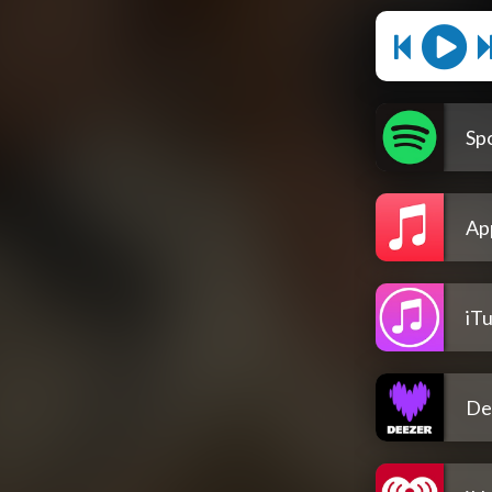
Spo
Ap
iT
De