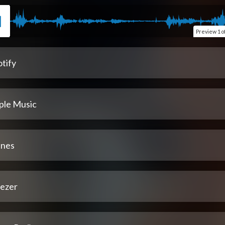
Preview
1 o
tify
ple Music
unes
ezer