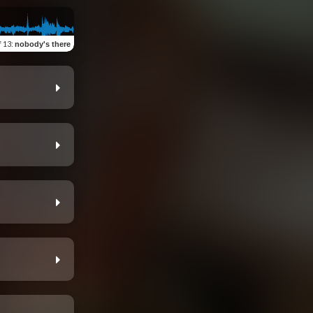
f 13
:
nobody's there