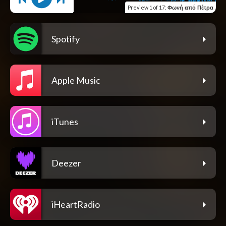
Preview
1 of 17
:
Φωνή από Πέτρα
Spotify
Apple Music
iTunes
Deezer
iHeartRadio