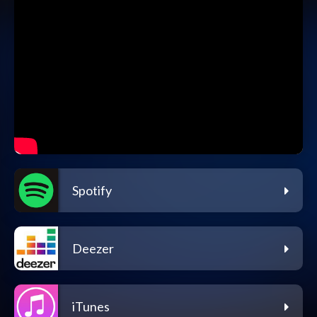
Spotify
Deezer
iTunes