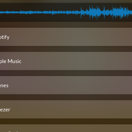
tify
ple Music
unes
ezer