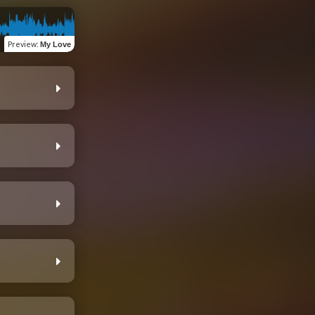
Preview
:
My Love