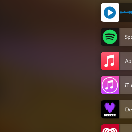
Spo
Ap
iT
De