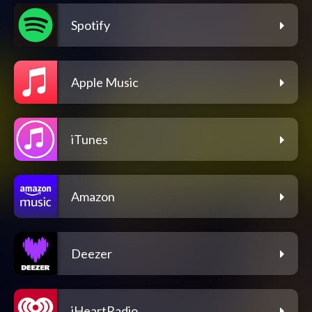
Spotify
Apple Music
iTunes
Amazon
Deezer
iHeartRadio