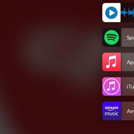
Spo
Ap
iT
Am