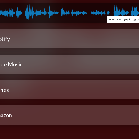
Preview
:
tify
ple Music
unes
azon