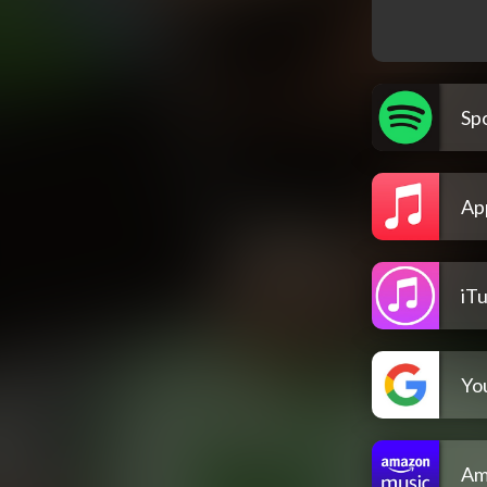
Spo
Ap
iT
Yo
Am