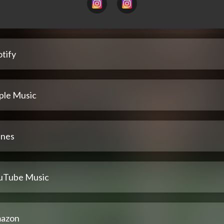
tify
ple Music
unes
uTube Music
azon