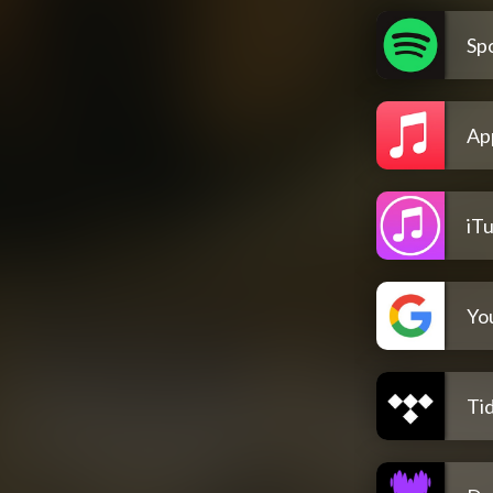
Spo
Ap
iT
Yo
Tid