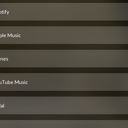
tify
ple Music
unes
uTube Music
al