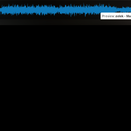
Preview
:
ƶelek - Mam t