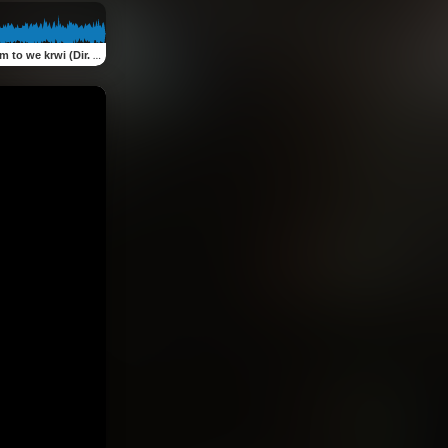
o we krwi (Dir. by BOND)