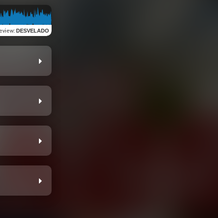
eview
:
DESVELADO