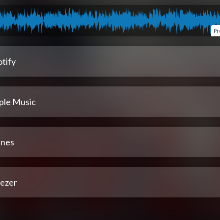
Pr
tify
ple Music
unes
ezer