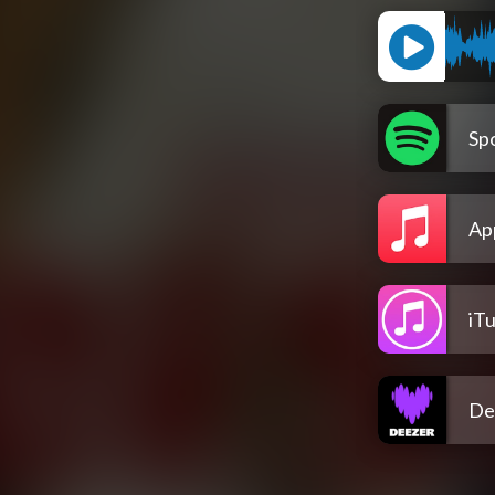
Spo
Ap
iT
De