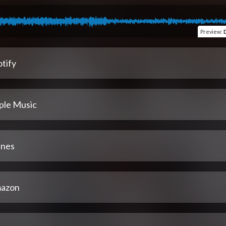
Preview
:
tify
ple Music
unes
azon