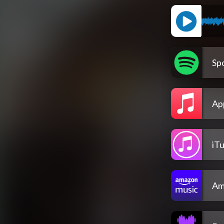
Spo
Ap
iT
Am