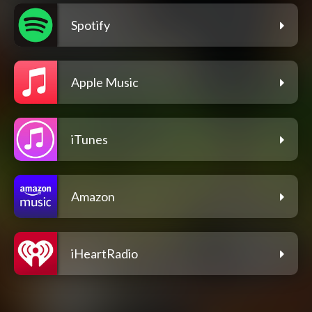
Spotify
Apple Music
iTunes
Amazon
iHeartRadio