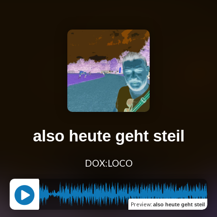
also heute geht steil
DOX:LOCO
Preview
:
also heute geht steil