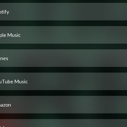
tify
ple Music
unes
uTube Music
azon