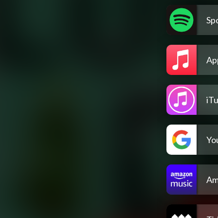
Spo
Ap
iT
Yo
Am