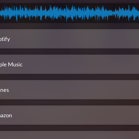
tify
ple Music
unes
azon