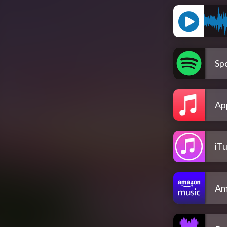
Spo
Ap
iT
Am