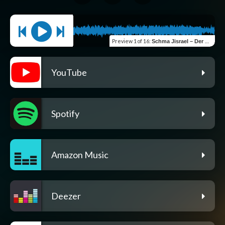
Preview
1 of 16
:
Schma Jisrael – Der Herr ist Einer
YouTube
Spotify
Amazon Music
Deezer