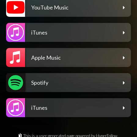
YouTube Music
iTunes
Apple Music
Spotify
iTunes
This is a user-generated page powered by HyperFollow.