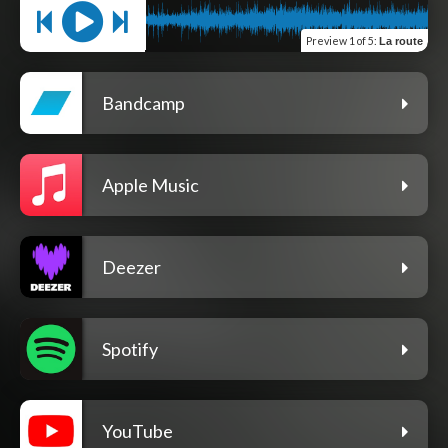
Preview
1 of 5
:
La route
Bandcamp
Apple Music
Deezer
Spotify
YouTube