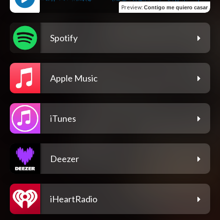
Preview
:
Contigo me quiero casar
Spotify
Apple Music
iTunes
Deezer
iHeartRadio