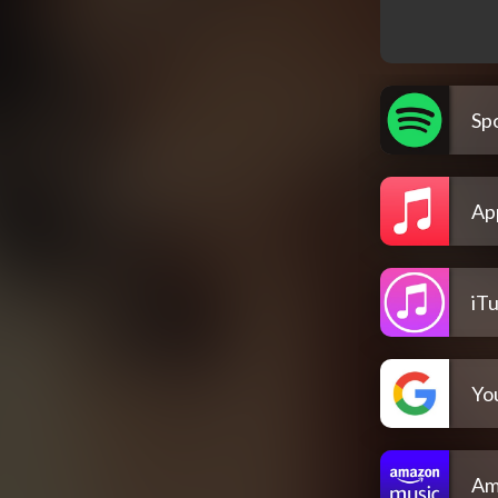
Spo
Ap
iT
Yo
Am