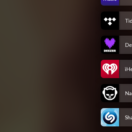
Tid
De
iH
Na
Sh