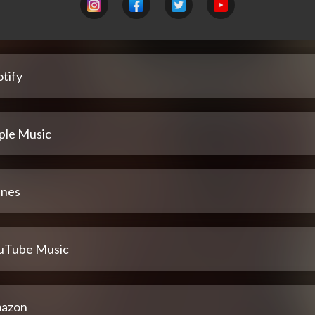
tify
ple Music
unes
uTube Music
azon