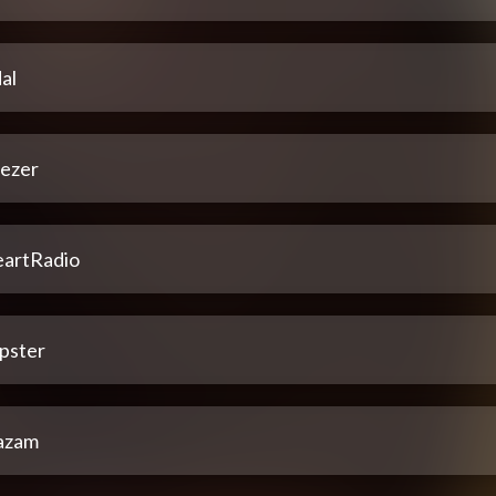
al
ezer
eartRadio
pster
azam