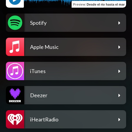
Preview
:
Desde el rio hasta el mar
Spotify
Apple Music
iTunes
Deezer
iHeartRadio