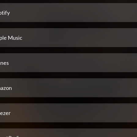
tify
ple Music
unes
azon
ezer