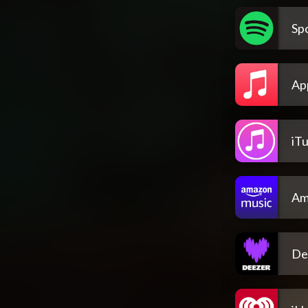
Spo
Ap
iT
Am
De