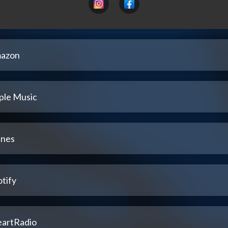
azon
ple Music
unes
tify
eartRadio