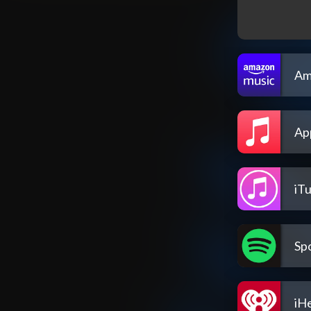
Am
Ap
iT
Spo
iH