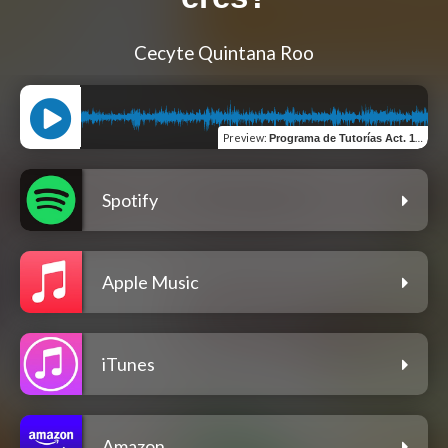
Cecyte Quintana Roo
Preview
:
Programa de Tutorías Act. 19: ¿Qué clase de tomador de riesgos eres?
Spotify
Apple Music
iTunes
Amazon