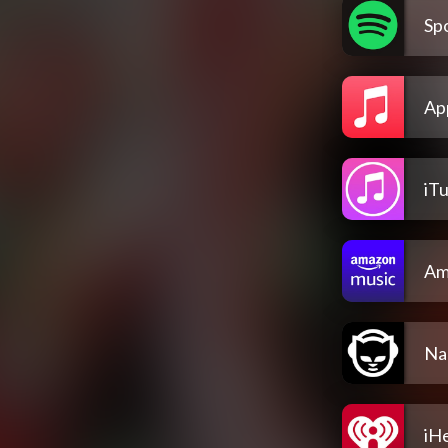
Spo
Ap
iT
Am
Na
iH