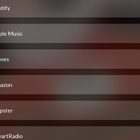
tify
ple Music
unes
azon
pster
eartRadio