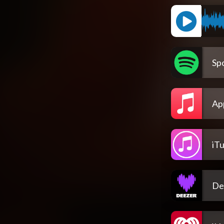
Spo
Ap
iT
De