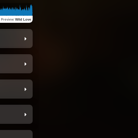
Preview
:
Wild Love