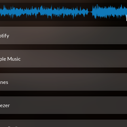
tify
ple Music
unes
ezer