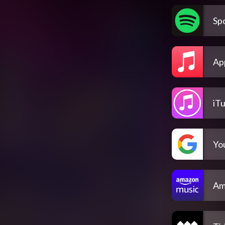
Spo
Ap
iT
Yo
Am