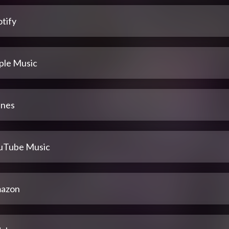
tify
ple Music
unes
uTube Music
azon