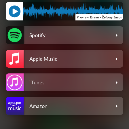
Preview
:
Bravo - Žeľony Javor
Spotify
Apple Music
iTunes
Amazon