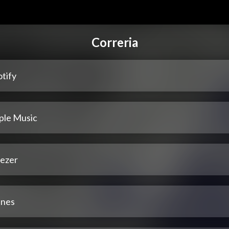
Correria
tify
ple Music
ezer
unes