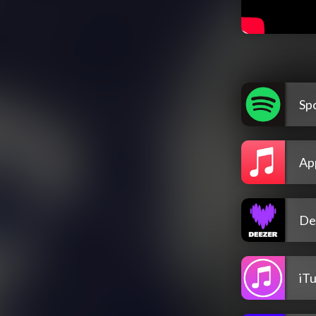
Spo
Ap
De
iT