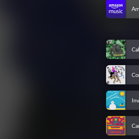
Am
Ca
Co
In
Ca