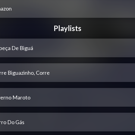
azon
Playlists
beça De Biguá
rre Biguazinho, Corre
verno Maroto
rro Do Gás