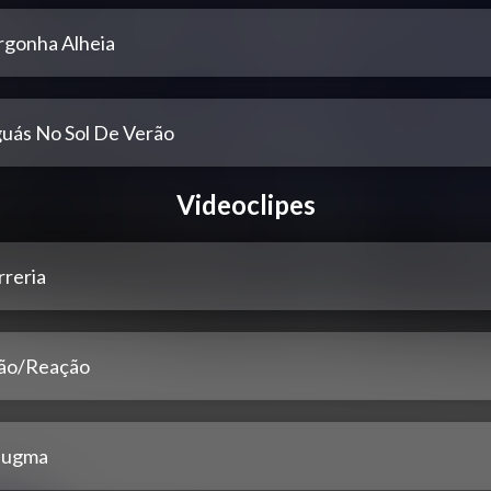
rgonha Alheia
guás No Sol De Verão
Videoclipes
rreria
ão/Reação
eugma