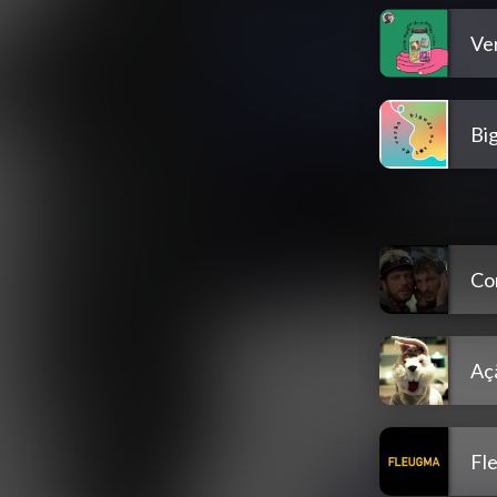
Ve
Bi
Co
Aç
Fl