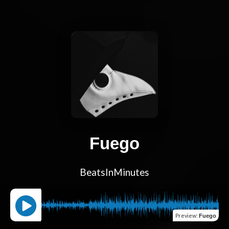
Fuego
BeatsInMinutes
Preview
:
Fuego