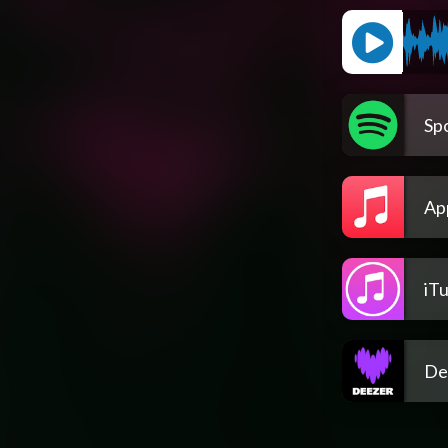
Spo
Ap
iT
De