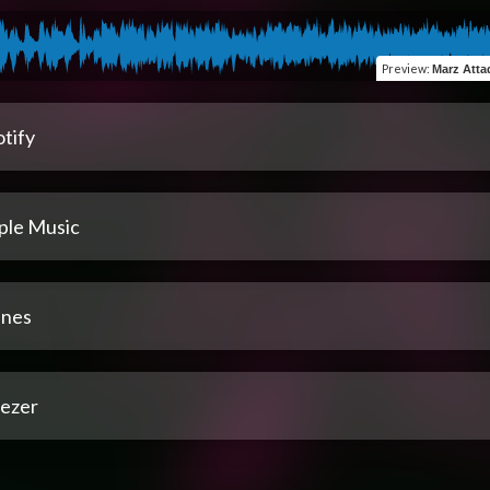
Preview
:
Marz Attaqx
tify
ple Music
unes
ezer