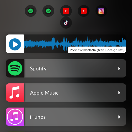
Preview
:
NaNaNa (feat. Foreign Inti)
Spotify
Apple Music
iTunes