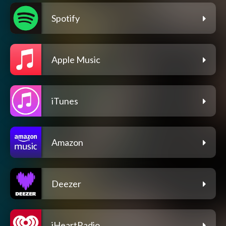
Spotify
Apple Music
iTunes
Amazon
Deezer
iHeartRadio