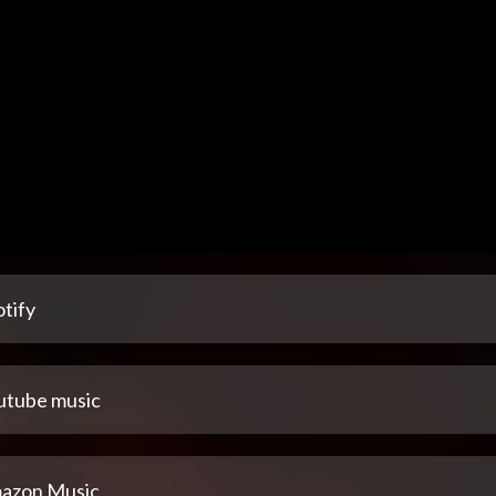
tify
utube music
azon Music