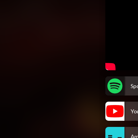
Spo
Yo
Am