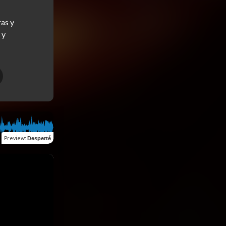
as y 
y 
Preview
:
Desperté