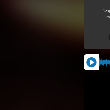
Desp
mi