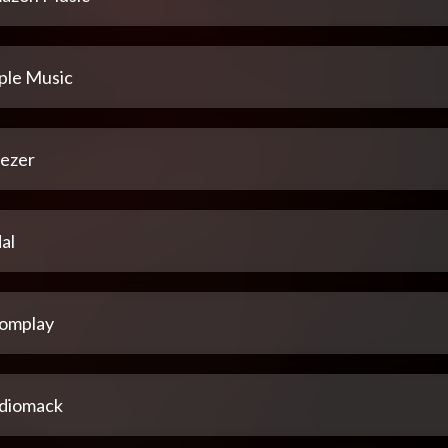
ple Music
ezer
al
omplay
diomack