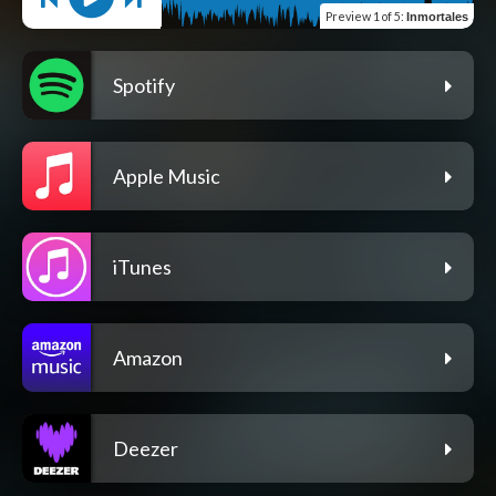
Preview
1 of 5
:
Inmortales
Spotify
Apple Music
iTunes
Amazon
Deezer