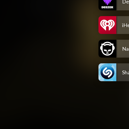
De
iH
Na
Sh