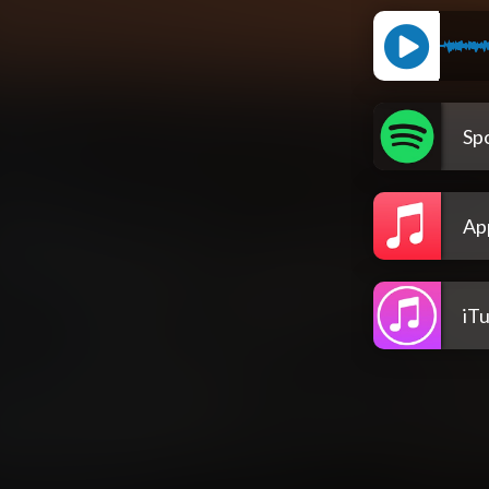
Spo
Ap
iT