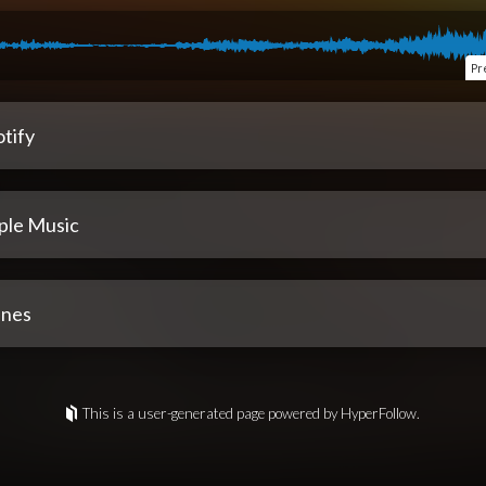
Pr
tify
ple Music
unes
This is a user-generated page powered by HyperFollow.