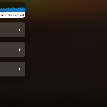
eview
:
Gib nicht auf